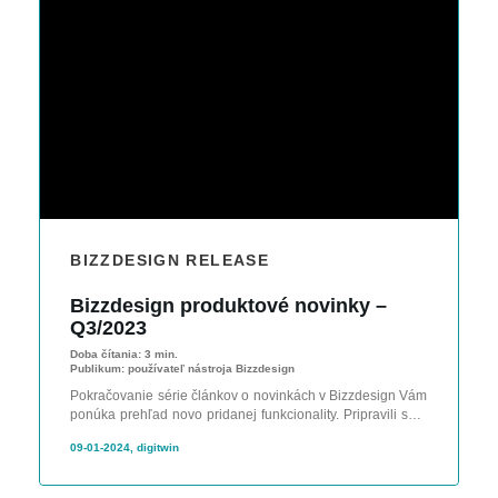
BIZZDESIGN RELEASE
Bizzdesign produktové novinky –
Q3/2023
Doba čítania:
3 min.
Publikum:
používateľ nástroja Bizzdesign
Pokračovanie série článkov o novinkách v Bizzdesign Vám
ponúka prehľad novo pridanej funkcionality. Pripravili sme
pre Vás zhrnutie za posledný štvťrok.
09-01-2024, digitwin