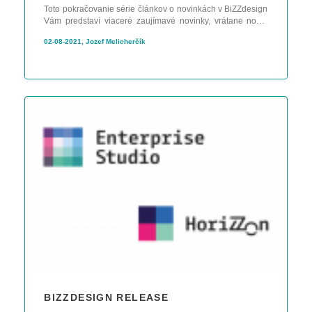
Toto pokračovanie série článkov o novinkách v BiZZdesign
Vám predstaví viaceré zaujímavé novinky, vrátane novej
Metro map, ktorá je k dispozícii v modeloch ArchiMate
02-08-2021, Jozef Melicherčík
štandardu.
BIZZDESIGN RELEASE