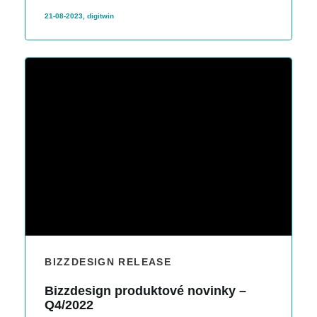
pre Vás zhrnutie za posledný štvťrok.
21-08-2023, digitwin
BIZZDESIGN RELEASE
Bizzdesign produktové novinky –
Q4/2022