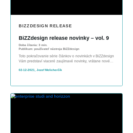
BIZZDESIGN RELEASE
BiZZdesign release novinky – vol. 9
Doba čítania:
3 min.
Publikum:
používateľ nástroja BiZZdesign
Toto pokračovanie série článkov o novinkách v BiZZdesign
Vám predstaví viaceré zaujímavé novinky, vrátane nového
Coach view klikateľného priamo v portáli HoriZZon.
02-12-2021, Jozef Melicherčík