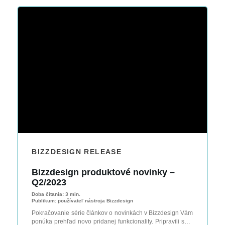
BIZZDESIGN RELEASE
Bizzdesign produktové novinky –
Q2/2023
Doba čítania:
3 min.
Publikum:
používateľ nástroja Bizzdesign
Pokračovanie série článkov o novinkách v Bizzdesign Vám
ponúka prehľad novo pridanej funkcionality. Pripravili sme