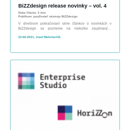
BiZZdesign release novinky – vol. 4
Doba čítania:
3 min.
Publikum:
používateľ nástroja BiZZdesign
V dnešnom pokračovaní série článkov o novinkách v
BiZZdesign sa pozrieme na niekoľko zaujímavých
vylepšení. Nedovolí mi však nespomenúť, že sa teším na
22-06-2021, Jozef Melicherčík
to, kedy Vám budem môcť predstaviť nadupané novinky a
funkcionality, ktoré obsahuje BiZZdesign roadmapa. Pevne
verím, že už čoskoro sa dostanú na svetlo sveta.