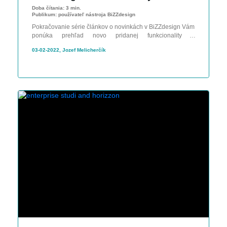
Doba čítania:
3 min.
Publikum:
používateľ nástroja BiZZdesign
Pokračovanie série článkov o novinkách v BiZZdesign Vám
ponúka prehľad novo pridanej funkcionality a
odstránených bugov v produktoch BiZZdesign.
03-02-2022, Jozef Melicherčík