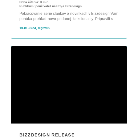
Doba čítania:
3 min.
Publikum:
používateľ nástroja Bizzdesign
Pokračovanie série článkov o novinkách v Bizzdesign Vám
ponúka prehľad novo pridanej funkcionality. Pripravili sme
pre Vás zhrnutie za posledný štvťrok.
10-01-2023, digitwin
BIZZDESIGN RELEASE