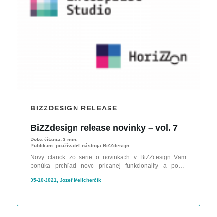
BIZZDESIGN RELEASE
BiZZdesign release novinky – vol. 7
Doba čítania:
3 min.
Publikum:
používateľ nástroja BiZZdesign
Nový článok zo série o novinkách v BiZZdesign Vám
ponúka prehľad novo pridanej funkcionality a popis
odstránených chýb v najnovšom vydaní BiZZdesign.
05-10-2021, Jozef Melicherčík