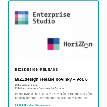
BIZZDESIGN RELEASE
BiZZdesign release novinky – vol. 6
Doba čítania:
3 min.
Publikum:
používateľ nástroja BiZZdesign
Pokračovanie série článkov o novinkách v BiZZdesign Vám
ponúka prehľad novo pridanej funkcionality, ktorá, okrem
iného, zahŕňa aj hromadnú históriu objektov.
06-09-2021, Jozef Melicherčík