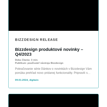
BIZZDESIGN RELEASE
Bizzdesign produktové novinky –
Q4/2023
Doba čítania:
3 min.
Publikum:
používateľ nástroja Bizzdesign
Pokračovanie série článkov o novinkách v Bizzdesign Vám
ponúka prehľad novo pridanej funkcionality. Pripravili sme
pre Vás zhrnutie za posledný štvťrok.
09-01-2024, digitwin