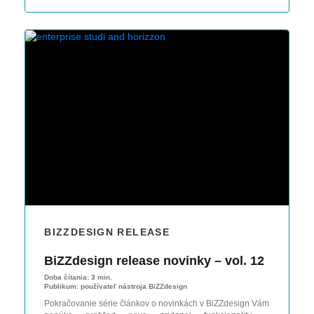
BIZZDESIGN RELEASE
BiZZdesign release novinky – vol. 12
Doba čítania:
3 min.
Publikum:
používateľ nástroja BiZZdesign
Pokračovanie série článkov o novinkách v BiZZdesign Vám