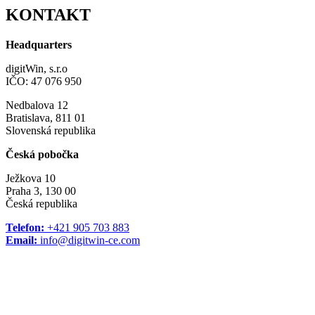
KONTAKT
Headquarters
digitWin, s.r.o
IČO: 47 076 950
Nedbalova 12
Bratislava, 811 01
Slovenská republika
Česká pobočka
Ježkova 10
Praha 3, 130 00
Česká republika
Telefon:
+421 905 703 883
Email:
info@digitwin-ce.com