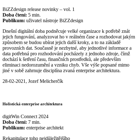
BiZZdesign release novinky – vol. 1
Doba čtení:
5 min.
Publikum:
uživatel nástroje BiZZdesign
Dnešní digitální doba podněcuje velké organizace k potřebě znát
jejich fungování, analyzovat ho v reálném čase a rozhodovat jakým
způsobem se budou ubírat jejich další kroky, a to na základě
provozních dat. Současně je nezbytné, aby jednotlivé informace a
data potřebná pro rozhodování pocházely z jednoho zdroje, čímž
dochází k šetření času, finančních prostředků, ale především
eliminaci nedorozumění a vzniku chyb. Vše výše popsané mimo
jiné v sobě zahrnuje disciplína zvaná enterprise architektura.
28-02-2021, Jozef Melicherčík
Holistická enterprise architektura
digitWin Connect 2024
Doba čtení:
7 min.
Publikum:
enterprise architekt
Rekapitulace toho nejdůležitějšího