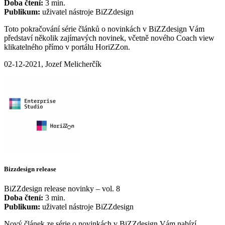
Doba čtení:
3 min.
Publikum:
uživatel nástroje BiZZdesign
Toto pokračování série článků o novinkách v BiZZdesign Vám
představí několik zajímavých novinek, včetně nového Coach view
klikatelného přímo v portálu HoriZZon.
02-12-2021, Jozef Melicherčík
Bizzdesign release
BiZZdesign release novinky – vol. 8
Doba čtení:
3 min.
Publikum:
uživatel nástroje BiZZdesign
Nový článek ze série o novinkách v BiZZdesign Vám nabízí