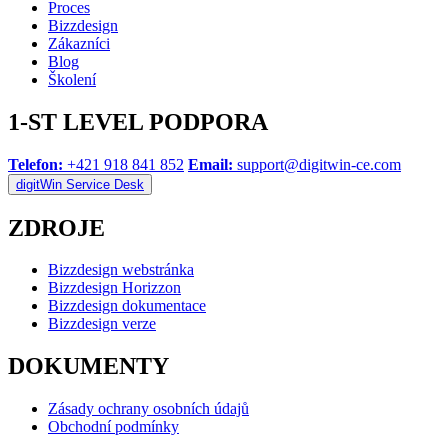
Proces
Bizzdesign
Zákazníci
Blog
Školení
1-ST LEVEL PODPORA
Telefon:
+421 918 841 852
Email:
support@digitwin-ce.com
digitWin Service Desk
ZDROJE
Bizzdesign webstránka
Bizzdesign Horizzon
Bizzdesign dokumentace
Bizzdesign verze
DOKUMENTY
Zásady ochrany osobních údajů
Obchodní podmínky