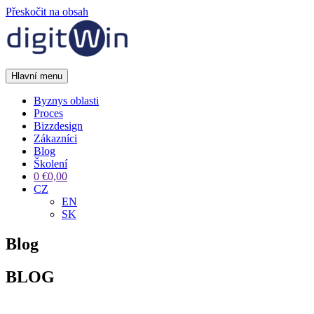
Přeskočit na obsah
Hlavní menu
Byznys oblasti
Proces
Bizzdesign
Zákazníci
Blog
Školení
0
€
0,00
CZ
EN
SK
Blog
BLOG