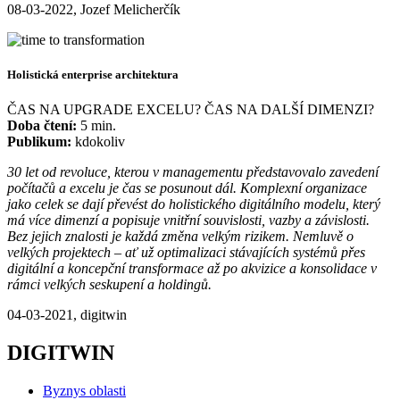
08-03-2022, Jozef Melicherčík
Holistická enterprise architektura
ČAS NA UPGRADE EXCELU? ČAS NA DALŠÍ DIMENZI?
Doba čtení:
5 min.
Publikum:
kdokoliv
30 let od revoluce, kterou v managementu představovalo zavedení
počítačů a excelu je čas se posunout dál. Komplexní organizace
jako celek se dají převést do holistického digitálního modelu, který
má více dimenzí a popisuje vnitřní souvislosti, vazby a závislosti.
Bez jejich znalosti je každá změna velkým rizikem. Nemluvě o
velkých projektech – ať už optimalizaci stávajících systémů přes
digitální a koncepční transformace až po akvizice a konsolidace v
rámci velkých seskupení a holdingů.
04-03-2021, digitwin
DIGITWIN
Byznys oblasti