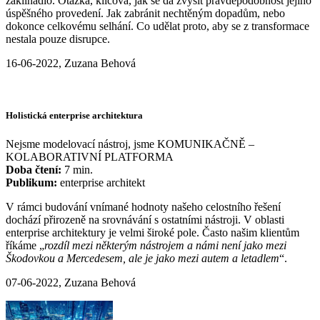
zaklínadlo. Otázka, klíčová, jak se dá zvýšit pravděpodobnost jejího
úspěšného provedení. Jak zabránit nechtěným dopadům, nebo
dokonce celkovému selhání. Co udělat proto, aby se z transformace
nestala pouze disrupce.
16-06-2022, Zuzana Behová
Holistická enterprise architektura
Nejsme modelovací nástroj, jsme KOMUNIKAČNĚ –
KOLABORATIVNÍ PLATFORMA
Doba čtení:
7 min.
Publikum:
enterprise architekt
V rámci budování vnímané hodnoty našeho celostního řešení
dochází přirozeně na srovnávání s ostatními nástroji. V oblasti
enterprise architektury je velmi široké pole. Často našim klientům
říkáme „
rozdíl mezi některým nástrojem a námi není jako mezi
Škodovkou a Mercedesem, ale je jako mezi autem a letadlem
“.
07-06-2022, Zuzana Behová