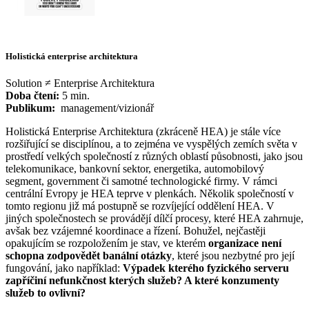
Holistická enterprise architektura
Solution ≠ Enterprise Architektura
Doba čtení:
5 min.
Publikum:
management/vizionář
Holistická Enterprise Architektura (zkráceně HEA) je stále více
rozšiřující se disciplínou, a to zejména ve vyspělých zemích světa v
prostředí velkých společností z různých oblastí působnosti, jako jsou
telekomunikace, bankovní sektor, energetika, automobilový
segment, government či samotné technologické firmy. V rámci
centrální Evropy je HEA teprve v plenkách. Několik společností v
tomto regionu již má postupně se rozvíjející oddělení HEA. V
jiných společnostech se provádějí dílčí procesy, které HEA zahrnuje,
avšak bez vzájemné koordinace a řízení. Bohužel, nejčastěji
opakujícím se rozpoložením je stav, ve kterém
organizace není
schopna zodpovědět banální otázky
, které jsou nezbytné pro její
fungování, jako například:
Výpadek kterého fyzického serveru
zapříčiní nefunkčnost kterých služeb? A které konzumenty
služeb to ovlivní?