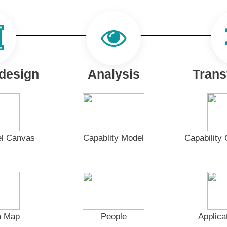
design
Analysis
Trans
l Canvas
Capablity Model
Capabilit
m Map
People
Applic