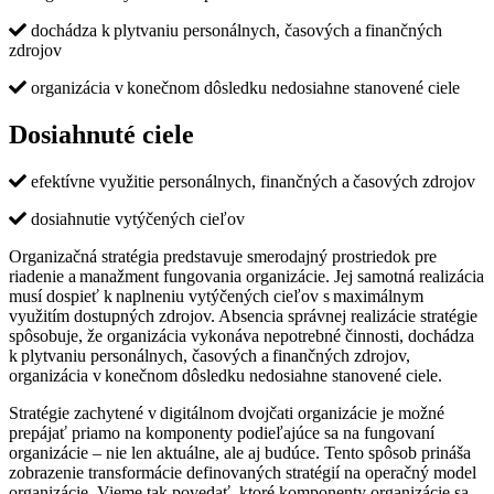
dochádza k plytvaniu personálnych, časových a finančných
zdrojov
organizácia v konečnom dôsledku nedosiahne stanovené ciele
Dosiahnuté ciele
efektívne využitie personálnych, finančných a časových zdrojov
dosiahnutie vytýčených cieľov
Organizačná stratégia predstavuje smerodajný prostriedok pre
riadenie a manažment fungovania organizácie. Jej samotná realizácia
musí dospieť k naplneniu vytýčených cieľov s maximálnym
využitím dostupných zdrojov. Absencia správnej realizácie stratégie
spôsobuje, že organizácia vykonáva nepotrebné činnosti, dochádza
k plytvaniu personálnych, časových a finančných zdrojov,
organizácia v konečnom dôsledku nedosiahne stanovené ciele.
Stratégie zachytené v digitálnom dvojčati organizácie je možné
prepájať priamo na komponenty podieľajúce sa na fungovaní
organizácie – nie len aktuálne, ale aj budúce. Tento spôsob prináša
zobrazenie transformácie definovaných stratégií na operačný model
organizácie. Vieme tak povedať, ktoré komponenty organizácie sa