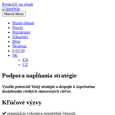
Preskočiť na obsah
Hlavné Menu
Biznis oblasti
Proces
Bizzdesign
Zákazníci
Blog
Školenia
0
€
0,00
SK
EN
CZ
Podpora napĺňania stratégie
Využite potenciál Vašej stratégie a dospejte k úspešnému
dosiahnutiu všetkých stanovených cieľov.
Kľúčové výzvy
organizácia vykonáva nepotrebné činnosti