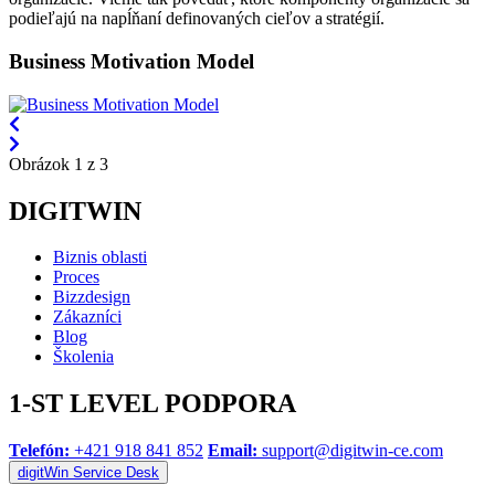
podieľajú na napĺňaní definovaných cieľov a stratégií.
Business Motivation Model
Obrázok 1 z 3
DIGITWIN
Biznis oblasti
Proces
Bizzdesign
Zákazníci
Blog
Školenia
1-ST LEVEL PODPORA
Telefón:
+421 918 841 852
Email:
support@digitwin-ce.com
digitWin Service Desk