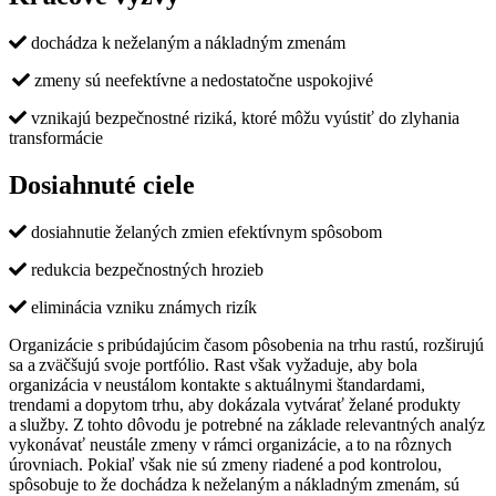
dochádza k neželaným a nákladným zmenám
zmeny sú neefektívne a nedostatočne uspokojivé
vznikajú bezpečnostné riziká, ktoré môžu vyústiť do zlyhania
transformácie
Dosiahnuté ciele
dosiahnutie želaných zmien efektívnym spôsobom
redukcia bezpečnostných hrozieb
eliminácia vzniku známych rizík
Organizácie s pribúdajúcim časom pôsobenia na trhu rastú, rozširujú
sa a zväčšujú svoje portfólio. Rast však vyžaduje, aby bola
organizácia v neustálom kontakte s aktuálnymi štandardami,
trendami a dopytom trhu, aby dokázala vytvárať želané produkty
a služby. Z tohto dôvodu je potrebné na základe relevantných analýz
vykonávať neustále zmeny v rámci organizácie, a to na rôznych
úrovniach. Pokiaľ však nie sú zmeny riadené a pod kontrolou,
spôsobuje to že dochádza k neželaným a nákladným zmenám, sú