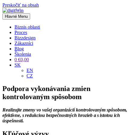
Preskočiť na obsah
Hlavné Menu
Biznis oblasti
Proces
Bizzdesign
Zákazníci
Blog
Školenia
0
€
0,00
SK
EN
CZ
Podpora vykonávania zmien
kontrolovaným spôsobom
Realizujte zmeny vo vašej organizácií kontrolovaným spôsobom,
efektívne, s redukciou bezpečnostných hrozieb a s istotou ich
úspešnosti.
Kľúčové výzvy