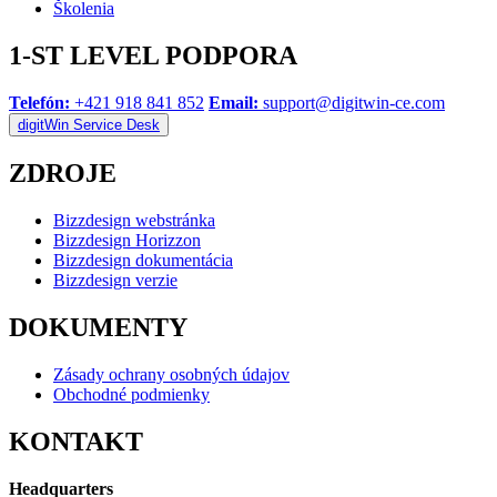
Školenia
1-ST LEVEL PODPORA
Telefón:
+421 918 841 852
Email:
support@digitwin-ce.com
digitWin Service Desk
ZDROJE
Bizzdesign webstránka
Bizzdesign Horizzon
Bizzdesign dokumentácia
Bizzdesign verzie
DOKUMENTY
Zásady ochrany osobných údajov
Obchodné podmienky
KONTAKT
Headquarters