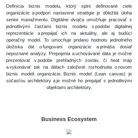
Definícia biznis modelu, ktorý splní definované ciele
organizácie a podporí nastavené stratégie je dôležitá úloha
senior manažmentu. Digitálne dvojča umožňuje pracovať s
jednotlivými časťami biznis modelu v podobe digitálnej
reprezentácie a prepájať ich na aktuálny, ale aj budúci
operačný model. To umocňuje pridanú hodnotu jednotného
úložiska dát o fungovaní organizácie a prináša dosiaľ
nepoznané analýzy. Prepojenia a uchovávané dáta je možné
prezentovať v podobe prehľadných zostáv, či heat máp
a vykonávať tak na dátach založené rozhodnutia o novom
biznis modeli organizácie. Biznis model (Lean canvas) je
súčasťou architektúry a je možné ho prepájať s jednotlivými
objektami architektúry.
Business Ecosystem